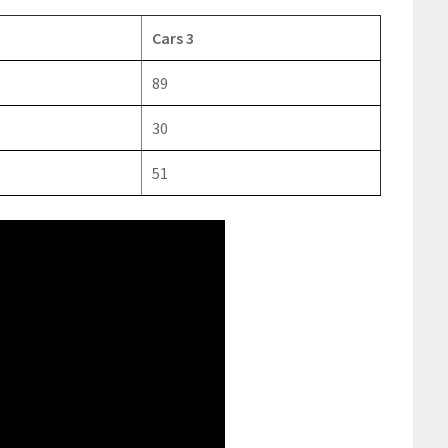
Cars 3
89
30
51