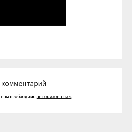
niki
вить
 комментарий
я вам необходимо
авторизоваться
.