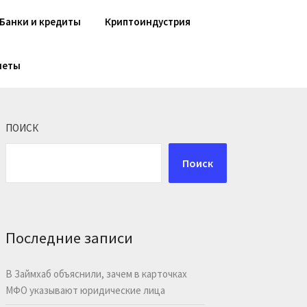
Банки и кредиты
Криптоиндустрия
шеты
ПОИСК
Поиск
Последние записи
В Займхаб объяснили, зачем в карточках
МФО указывают юридические лица