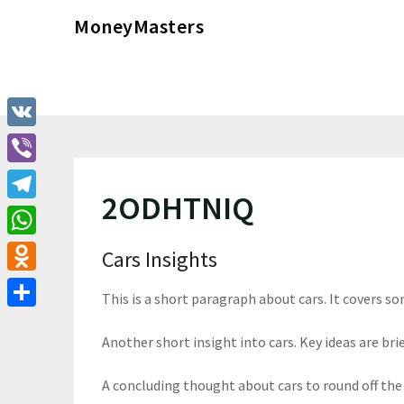
Перейти
MoneyMasters
к
содержимому
VK
Viber
2ODHTNIQ
Telegram
WhatsApp
Cars Insights
Odnoklassniki
This is a short paragraph about cars. It covers so
Отправить
Another short insight into cars. Key ideas are brie
A concluding thought about cars to round off the