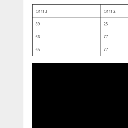
Cars 1
Cars 2
89
25
66
77
65
77