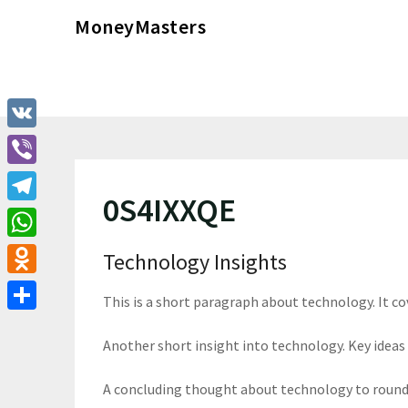
Перейти
MoneyMasters
к
содержимому
VK
Viber
0S4IXXQE
Telegram
WhatsApp
Technology Insights
Odnoklassniki
This is a short paragraph about technology. It c
Отправить
Another short insight into technology. Key ideas 
A concluding thought about technology to round 