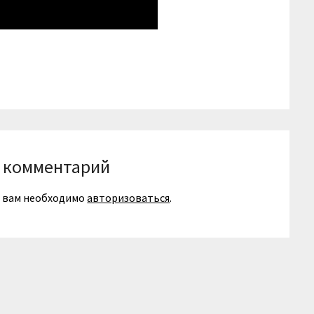
niki
вить
 комментарий
я вам необходимо
авторизоваться
.