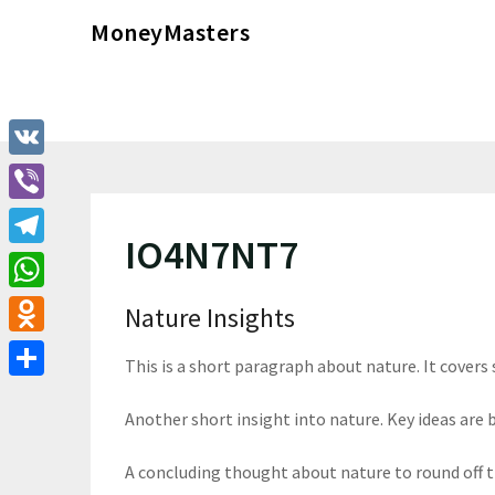
Перейти
MoneyMasters
к
содержимому
VK
Viber
IO4N7NT7
Telegram
WhatsApp
Nature Insights
Odnoklassniki
This is a short paragraph about nature. It covers
Отправить
Another short insight into nature. Key ideas are b
A concluding thought about nature to round off 