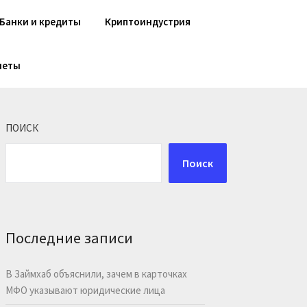
Банки и кредиты
Криптоиндустрия
шеты
ПОИСК
Поиск
Последние записи
В Займхаб объяснили, зачем в карточках
МФО указывают юридические лица