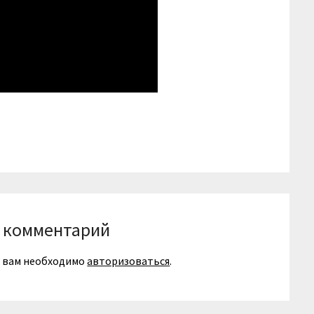
niki
вить
 комментарий
я вам необходимо
авторизоваться
.