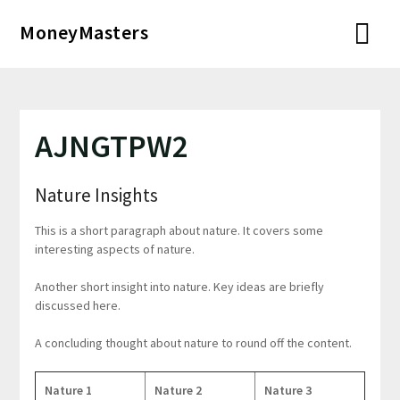
Перейти
MoneyMasters
к
содержимому
AJNGTPW2
Nature Insights
This is a short paragraph about nature. It covers some
interesting aspects of nature.
Another short insight into nature. Key ideas are briefly
discussed here.
A concluding thought about nature to round off the content.
Nature 1
Nature 2
Nature 3