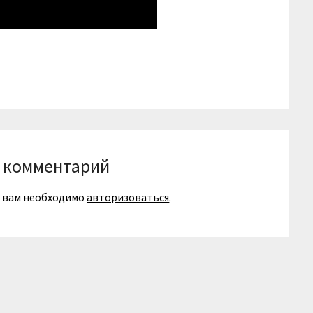
niki
вить
 комментарий
я вам необходимо
авторизоваться
.