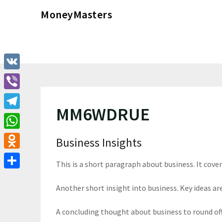
Перейти
MoneyMasters
к
содержимому
VK
Viber
MM6WDRUE
Telegram
WhatsApp
Business Insights
Odnoklassniki
This is a short paragraph about business. It cove
Отправить
Another short insight into business. Key ideas are
A concluding thought about business to round of