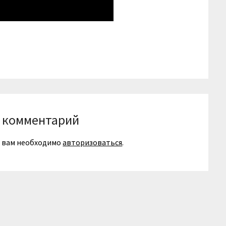
niki
вить
 комментарий
я вам необходимо
авторизоваться
.