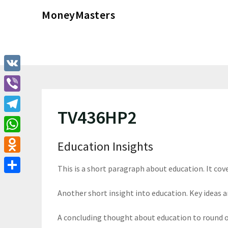
Перейти
MoneyMasters
к
содержимому
VK
Viber
TV436HP2
Telegram
WhatsApp
Education Insights
Odnoklassniki
This is a short paragraph about education. It cov
Отправить
Another short insight into education. Key ideas ar
A concluding thought about education to round o