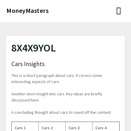
Перейти
MoneyMasters
к
содержимому
8X4X9YOL
Cars Insights
This is a short paragraph about cars. It covers some
interesting aspects of cars.
Another short insight into cars. Key ideas are briefly
discussed here.
A concluding thought about cars to round off the content.
Cars 1
Cars 2
Cars 3
Cars 4