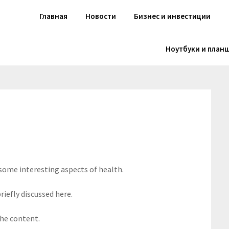
Главная
Новости
Бизнес и инвестиции
Ноутбуки и план
 some interesting aspects of health.
riefly discussed here.
the content.