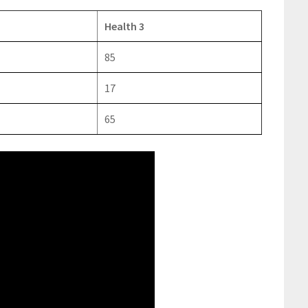
Health 3
85
17
65