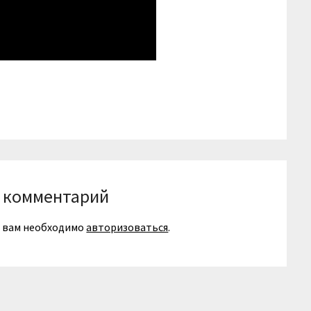
niki
вить
 комментарий
я вам необходимо
авторизоваться
.