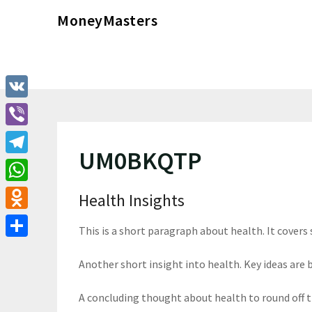
Перейти
MoneyMasters
к
содержимому
VK
Viber
UM0BKQTP
Telegram
WhatsApp
Health Insights
Odnoklassniki
This is a short paragraph about health. It covers
Отправить
Another short insight into health. Key ideas are b
A concluding thought about health to round off 