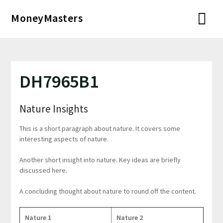
Перейти
MoneyMasters
к
содержимому
DH7965B1
Nature Insights
This is a short paragraph about nature. It covers some
interesting aspects of nature.
Another short insight into nature. Key ideas are briefly
discussed here.
A concluding thought about nature to round off the content.
Nature 1
Nature 2