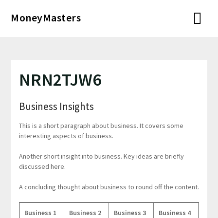
Перейти
MoneyMasters
к
содержимому
NRN2TJW6
Business Insights
This is a short paragraph about business. It covers some
interesting aspects of business.
Another short insight into business. Key ideas are briefly
discussed here.
A concluding thought about business to round off the content.
Business 1
Business 2
Business 3
Business 4