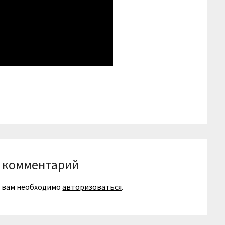
niki
вить
 комментарий
я вам необходимо
авторизоваться
.