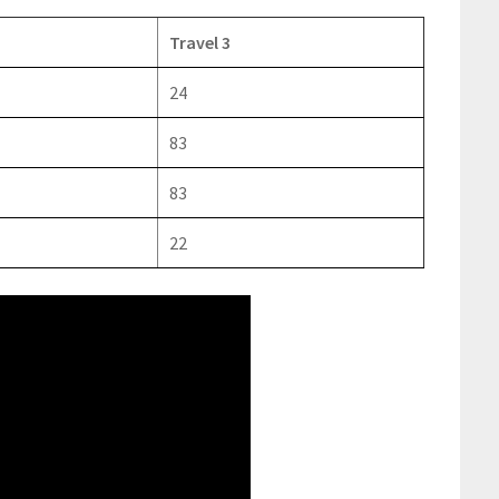
Travel 3
24
83
83
22