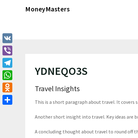
Перейти
MoneyMasters
к
содержимому
VK
Viber
YDNEQO3S
Telegram
WhatsApp
Travel Insights
Odnoklassniki
This is a short paragraph about travel. It covers 
Отправить
Another short insight into travel. Key ideas are br
A concluding thought about travel to round off t