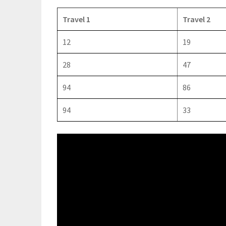
Travel 1
Travel 2
12
19
28
47
94
86
94
33