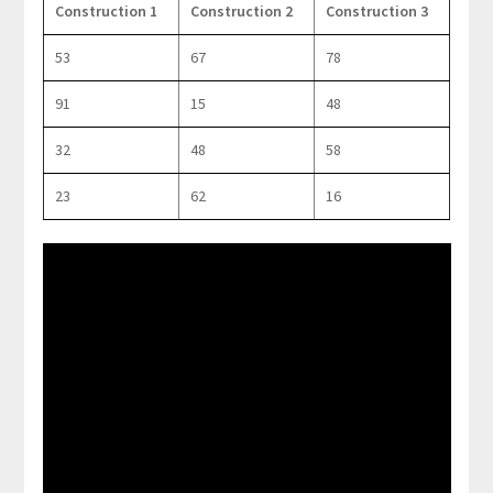
Construction 1
Construction 2
Construction 3
53
67
78
91
15
48
32
48
58
23
62
16