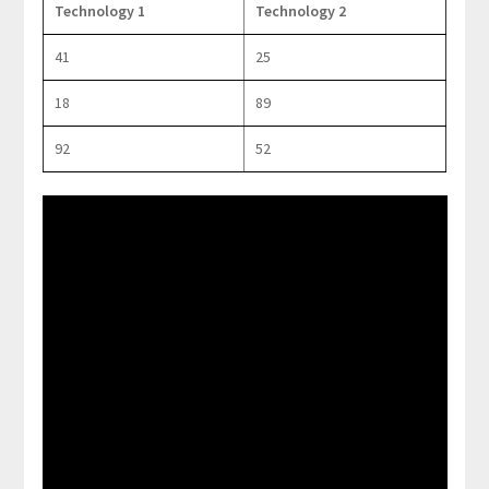
Technology 1
Technology 2
41
25
18
89
92
52