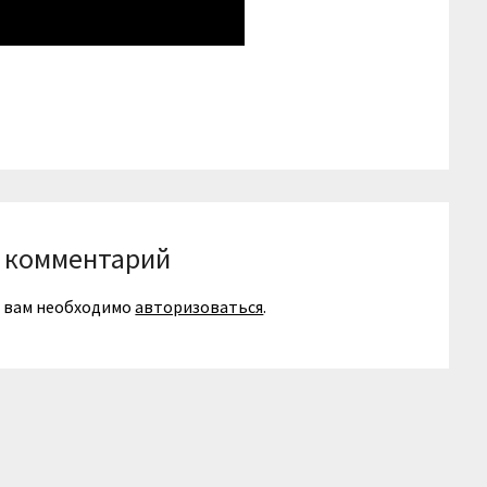
niki
вить
 комментарий
я вам необходимо
авторизоваться
.