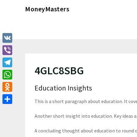
Перейти
MoneyMasters
к
содержимому
VK
Viber
4GLC8SBG
Telegram
WhatsApp
Education Insights
Odnoklassniki
This is a short paragraph about education. It cov
Отправить
Another short insight into education. Key ideas ar
A concluding thought about education to round o