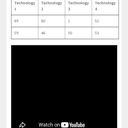
Technology
Technology
Technology
Technology
1
2
3
4
89
80
1
52
59
46
50
53