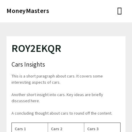
Перейти
MoneyMasters
к
содержимому
ROY2EKQR
Cars Insights
This is a short paragraph about cars. It covers some
interesting aspects of cars.
Another short insight into cars. Key ideas are briefly
discussed here.
A concluding thought about cars to round off the content.
Cars 1
Cars 2
Cars 3