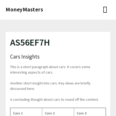
Перейти
MoneyMasters
к
содержимому
AS56EF7H
Cars Insights
This is a short paragraph about cars. It covers some
interesting aspects of cars.
Another short insight into cars. Key ideas are briefly
discussed here.
A concluding thought about cars to round off the content.
Cars 1
Cars 2
Cars 3