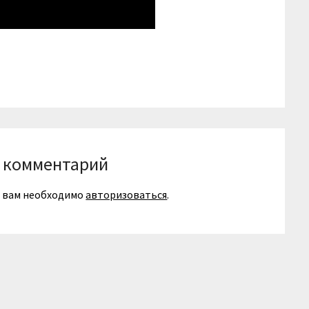
niki
вить
 комментарий
я вам необходимо
авторизоваться
.