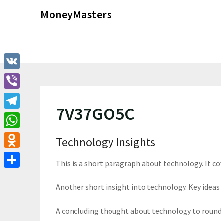
Перейти
MoneyMasters
к
содержимому
VK
Viber
7V37GO5C
Telegram
WhatsApp
Technology Insights
Odnoklassniki
This is a short paragraph about technology. It c
Отправить
Another short insight into technology. Key ideas 
A concluding thought about technology to round 