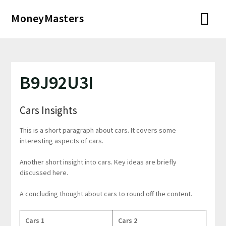
Перейти
MoneyMasters
к
содержимому
B9J92U3I
Cars Insights
This is a short paragraph about cars. It covers some
interesting aspects of cars.
Another short insight into cars. Key ideas are briefly
discussed here.
A concluding thought about cars to round off the content.
Cars 1
Cars 2