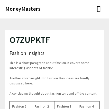
Перейти
MoneyMasters
к
содержимому
O7ZUPKTF
Fashion Insights
This is a short paragraph about fashion. It covers some
interesting aspects of fashion.
Another short insight into fashion. Key ideas are briefly
discussed here.
A concluding thought about fashion to round off the content.
Fashion 1
Fashion 2
Fashion 3
Fashion 4