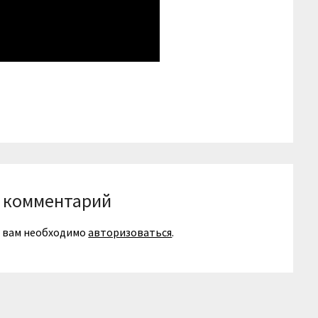
niki
вить
 комментарий
я вам необходимо
авторизоваться
.