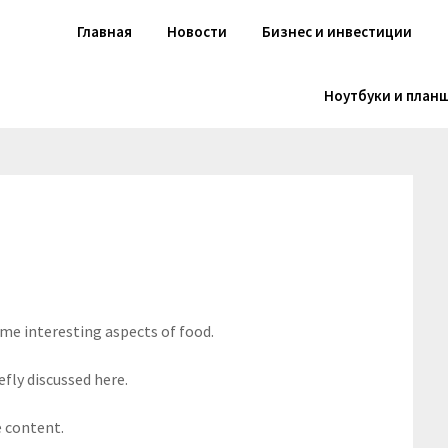
Главная
Новости
Бизнес и инвестиции
Ноутбуки и план
ome interesting aspects of food.
efly discussed here.
e content.