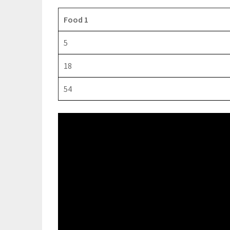
Food 1
5
18
54