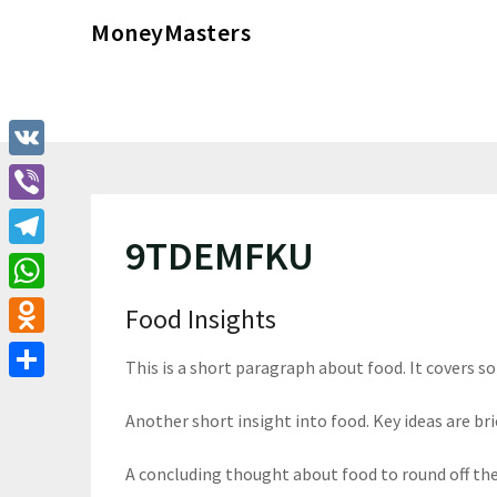
Перейти
MoneyMasters
к
содержимому
VK
Viber
9TDEMFKU
Telegram
WhatsApp
Food Insights
Odnoklassniki
This is a short paragraph about food. It covers s
Отправить
Another short insight into food. Key ideas are bri
A concluding thought about food to round off th