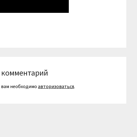
niki
вить
 комментарий
я вам необходимо
авторизоваться
.