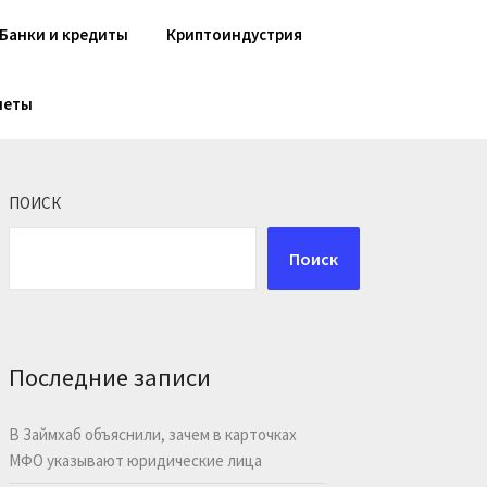
Банки и кредиты
Криптоиндустрия
шеты
ПОИСК
Поиск
Последние записи
В Займхаб объяснили, зачем в карточках
МФО указывают юридические лица