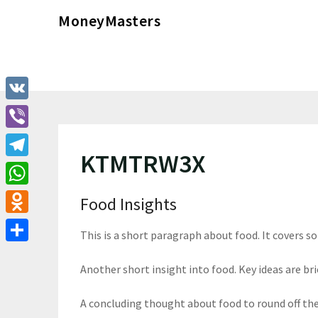
Перейти
MoneyMasters
к
содержимому
VK
Viber
KTMTRW3X
Telegram
WhatsApp
Food Insights
Odnoklassniki
This is a short paragraph about food. It covers s
Отправить
Another short insight into food. Key ideas are bri
A concluding thought about food to round off th