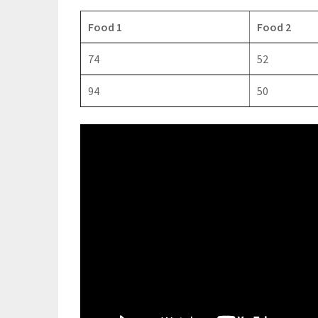
Food 1
Food 2
74
52
94
50