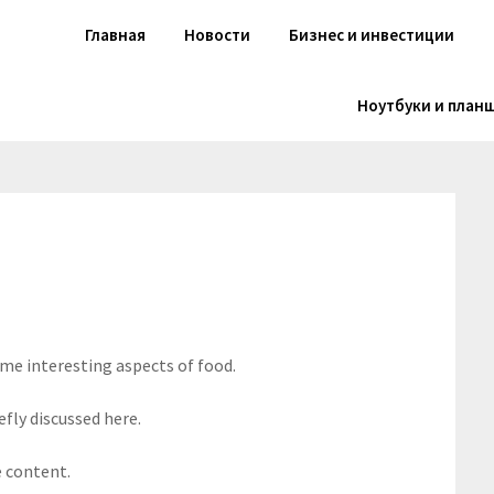
Главная
Новости
Бизнес и инвестиции
Ноутбуки и план
ome interesting aspects of food.
efly discussed here.
e content.