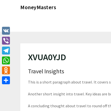
Перейти
MoneyMasters
к
содержимому
VK
Viber
XVUA0YJD
Telegram
WhatsApp
Travel Insights
Odnoklassniki
This is a short paragraph about travel. It covers 
Отправить
Another short insight into travel. Key ideas are br
A concluding thought about travel to round off t