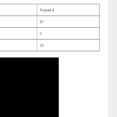
Travel 3
87
5
25