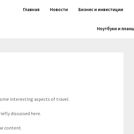
Главная
Новости
Бизнес и инвестиции
Ноутбуки и план
some interesting aspects of travel.
iefly discussed here.
he content.