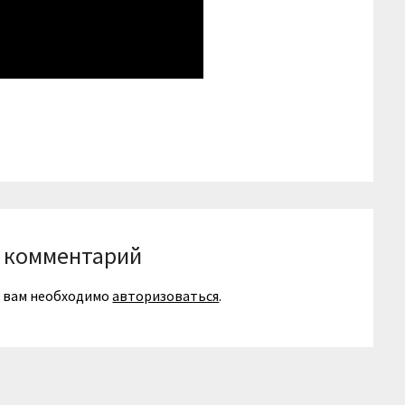
niki
вить
 комментарий
я вам необходимо
авторизоваться
.