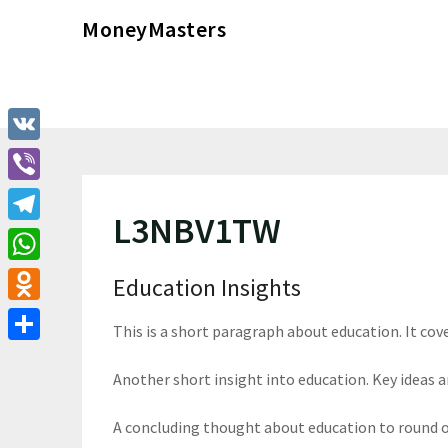
Перейти
MoneyMasters
к
содержимому
VK
Viber
L3NBV1TW
Telegram
WhatsApp
Education Insights
Odnoklassniki
This is a short paragraph about education. It cov
Отправить
Another short insight into education. Key ideas ar
A concluding thought about education to round o