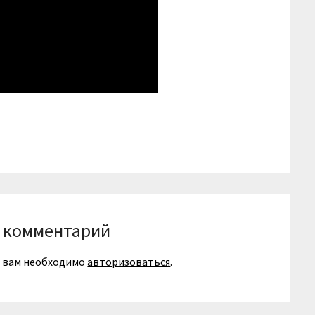
niki
вить
 комментарий
я вам необходимо
авторизоваться
.