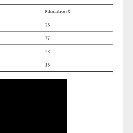
Education 3
26
77
23
15