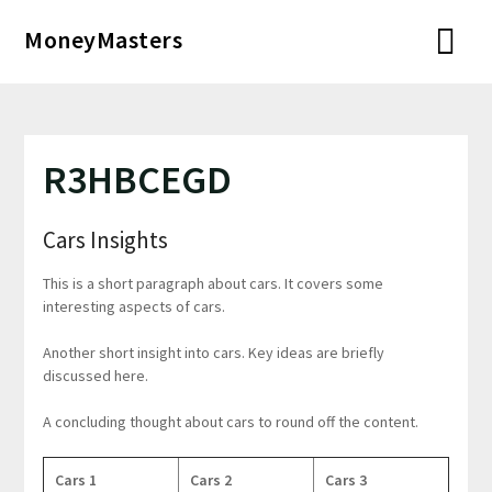
Перейти
MoneyMasters
к
содержимому
R3HBCEGD
Cars Insights
This is a short paragraph about cars. It covers some
interesting aspects of cars.
Another short insight into cars. Key ideas are briefly
discussed here.
A concluding thought about cars to round off the content.
Cars 1
Cars 2
Cars 3