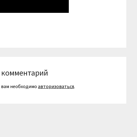
niki
вить
 комментарий
я вам необходимо
авторизоваться
.