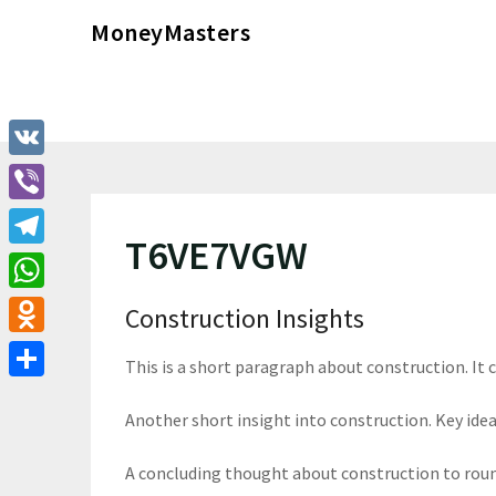
Перейти
MoneyMasters
к
содержимому
VK
Viber
T6VE7VGW
Telegram
WhatsApp
Construction Insights
Odnoklassniki
This is a short paragraph about construction. It
Отправить
Another short insight into construction. Key ideas
A concluding thought about construction to roun