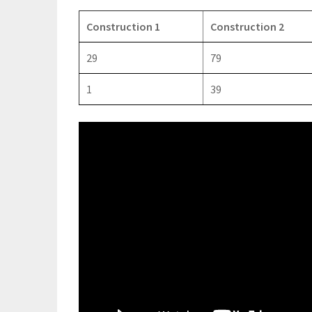
Construction 1
Construction 2
29
79
1
39