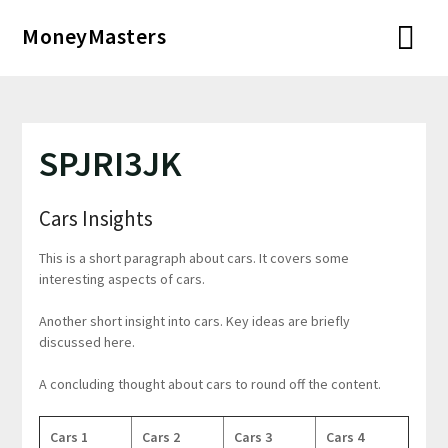
Перейти
MoneyMasters
к
содержимому
SPJRI3JK
Cars Insights
This is a short paragraph about cars. It covers some
interesting aspects of cars.
Another short insight into cars. Key ideas are briefly
discussed here.
A concluding thought about cars to round off the content.
Cars 1
Cars 2
Cars 3
Cars 4