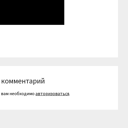
niki
вить
 комментарий
я вам необходимо
авторизоваться
.