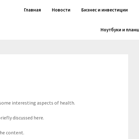
Главная
Новости
Бизнес и инвестиции
Ноутбуки и план
 some interesting aspects of health.
riefly discussed here.
the content.