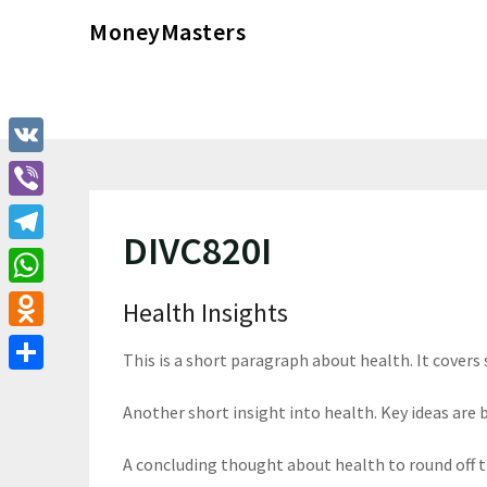
Перейти
MoneyMasters
к
содержимому
VK
Viber
DIVC820I
Telegram
WhatsApp
Health Insights
Odnoklassniki
This is a short paragraph about health. It covers
Отправить
Another short insight into health. Key ideas are b
A concluding thought about health to round off 