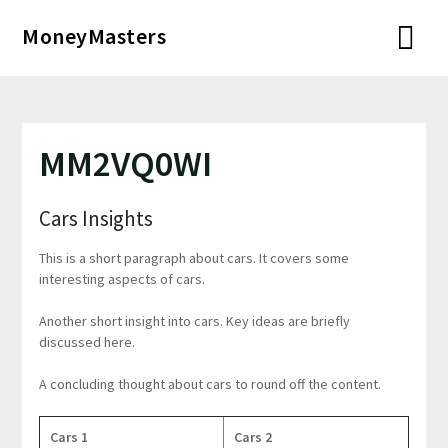
Перейти
MoneyMasters
к
содержимому
MM2VQ0WI
Cars Insights
This is a short paragraph about cars. It covers some
interesting aspects of cars.
Another short insight into cars. Key ideas are briefly
discussed here.
A concluding thought about cars to round off the content.
Cars 1
Cars 2