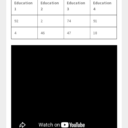
Education
Education
Education
Education
1
2
3
4
92
2
74
91
4
46
47
18