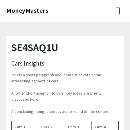
Перейти
MoneyMasters
к
содержимому
SE4SAQ1U
Cars Insights
This is a short paragraph about cars. It covers some
interesting aspects of cars.
Another short insight into cars. Key ideas are briefly
discussed here.
A concluding thought about cars to round off the content.
Cars 1
Cars 2
Cars 3
Cars 4