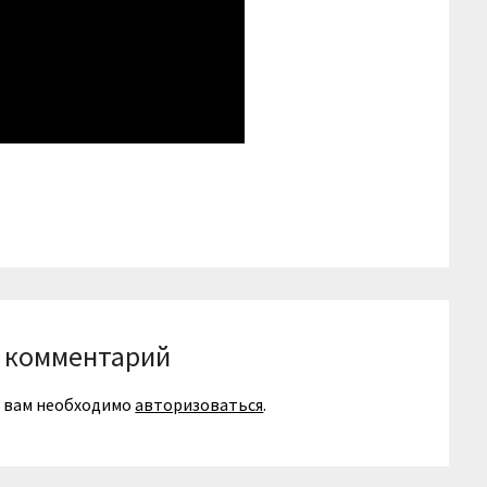
niki
вить
 комментарий
я вам необходимо
авторизоваться
.