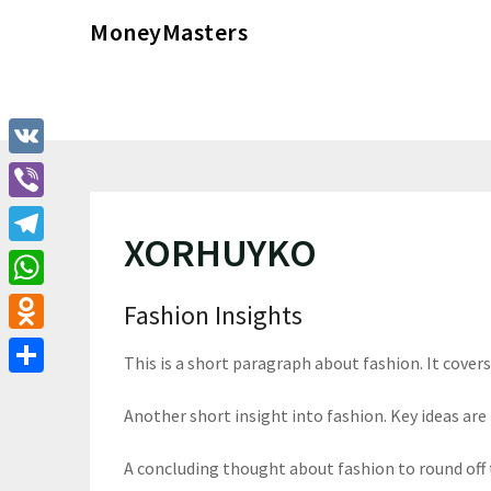
Перейти
MoneyMasters
к
содержимому
VK
Viber
XORHUYKO
Telegram
WhatsApp
Fashion Insights
Odnoklassniki
This is a short paragraph about fashion. It cover
Отправить
Another short insight into fashion. Key ideas are 
A concluding thought about fashion to round off