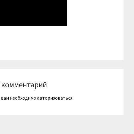
niki
вить
 комментарий
я вам необходимо
авторизоваться
.