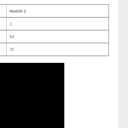
Health 2
3
94
75