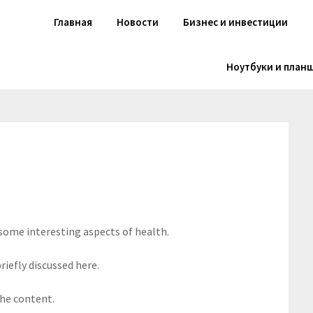
Главная
Новости
Бизнес и инвестиции
Ноутбуки и план
 some interesting aspects of health.
riefly discussed here.
the content.