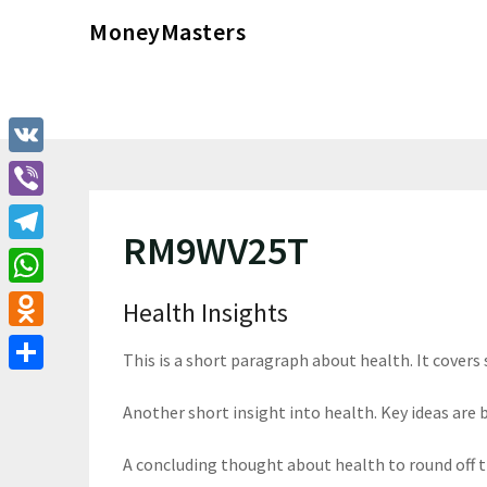
Перейти
MoneyMasters
к
содержимому
VK
Viber
RM9WV25T
Telegram
WhatsApp
Health Insights
Odnoklassniki
This is a short paragraph about health. It covers
Отправить
Another short insight into health. Key ideas are b
A concluding thought about health to round off 