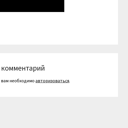
niki
вить
 комментарий
я вам необходимо
авторизоваться
.