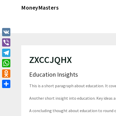
Перейти
MoneyMasters
к
содержимому
VK
Viber
ZXCCJQHX
Telegram
WhatsApp
Education Insights
Odnoklassniki
This is a short paragraph about education. It cov
Отправить
Another short insight into education. Key ideas ar
A concluding thought about education to round o