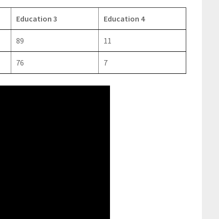
Education 3
Education 4
89
11
76
7