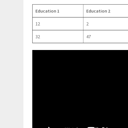
Education 1
Education 2
12
2
32
47