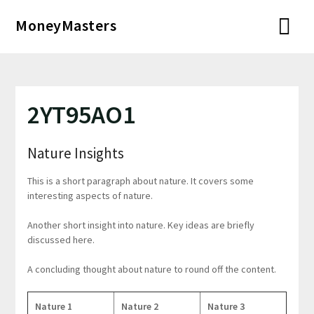
Перейти
MoneyMasters
к
содержимому
2YT95AO1
Nature Insights
This is a short paragraph about nature. It covers some
interesting aspects of nature.
Another short insight into nature. Key ideas are briefly
discussed here.
A concluding thought about nature to round off the content.
Nature 1
Nature 2
Nature 3