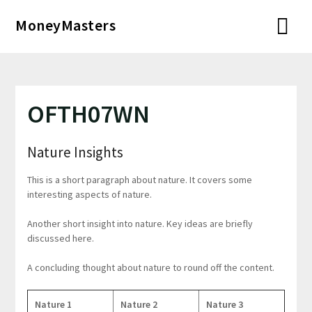
Перейти
MoneyMasters
к
содержимому
OFTH07WN
Nature Insights
This is a short paragraph about nature. It covers some
interesting aspects of nature.
Another short insight into nature. Key ideas are briefly
discussed here.
A concluding thought about nature to round off the content.
Nature 1
Nature 2
Nature 3