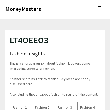
Перейти
MoneyMasters
к
содержимому
LT4OEEO3
Fashion Insights
This is a short paragraph about fashion. It covers some
interesting aspects of fashion.
Another short insight into fashion. Key ideas are briefly
discussed here.
A concluding thought about fashion to round off the content.
Fashion 1
Fashion 2
Fashion 3
Fashion 4