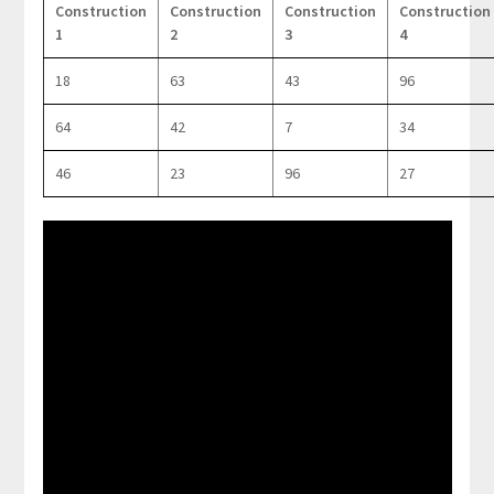
Construction
Construction
Construction
Construction
1
2
3
4
18
63
43
96
64
42
7
34
46
23
96
27