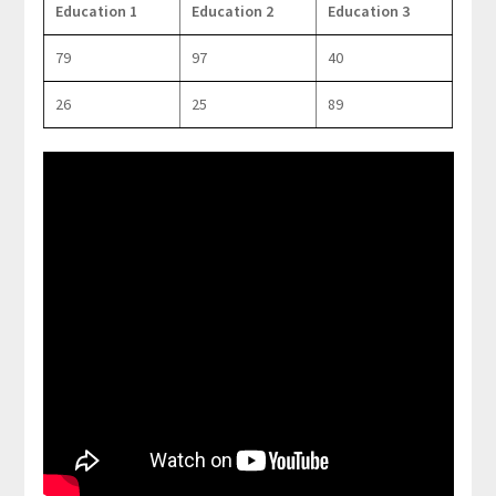
Education 1
Education 2
Education 3
79
97
40
26
25
89