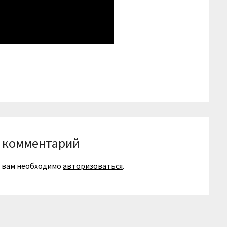
niki
вить
 комментарий
я вам необходимо
авторизоваться
.