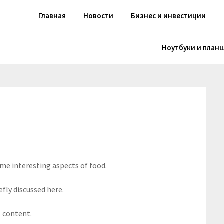
Главная
Новости
Бизнес и инвестиции
Ноутбуки и план
ome interesting aspects of food.
efly discussed here.
e content.