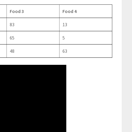
Food 3
Food 4
83
13
65
5
48
63