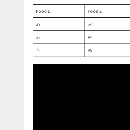
Food 1
Food 2
39
54
23
94
72
95