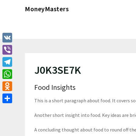
Перейти
MoneyMasters
к
содержимому
VK
Viber
J0K3SE7K
Telegram
WhatsApp
Food Insights
Odnoklassniki
This is a short paragraph about food. It covers s
Отправить
Another short insight into food. Key ideas are bri
A concluding thought about food to round off th