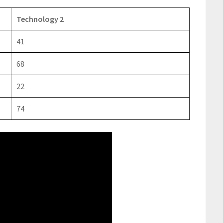
Technology 2
41
68
22
74