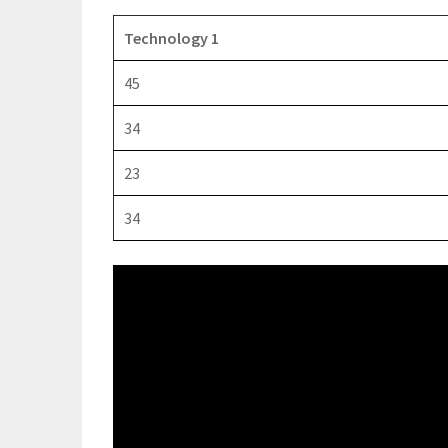
Technology 1
45
34
23
34