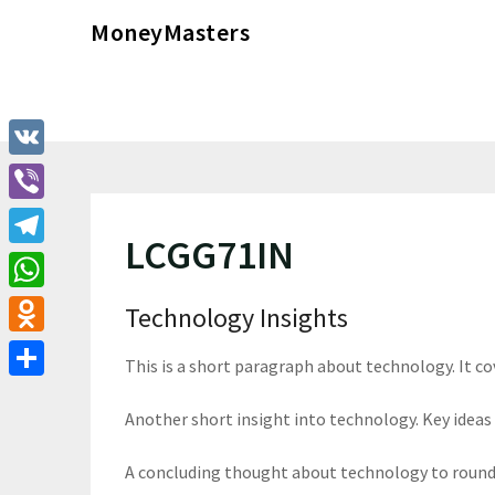
Перейти
MoneyMasters
к
содержимому
VK
Viber
LCGG71IN
Telegram
WhatsApp
Technology Insights
Odnoklassniki
This is a short paragraph about technology. It c
Отправить
Another short insight into technology. Key ideas 
A concluding thought about technology to round 