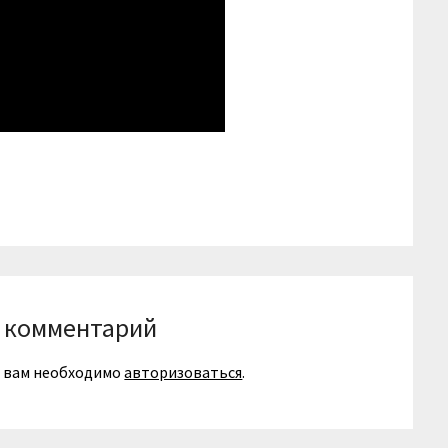
niki
вить
 комментарий
я вам необходимо
авторизоваться
.