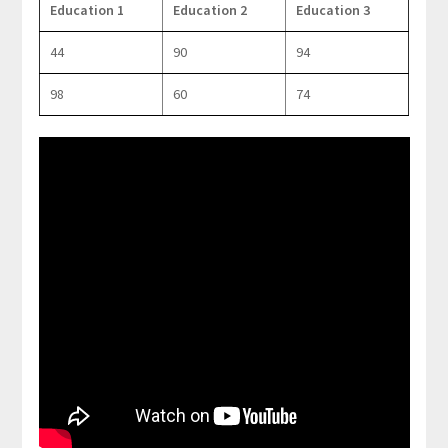
Education 1
Education 2
Education 3
44
90
94
98
60
74