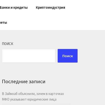
Банки и кредиты
Криптоиндустрия
шеты
ПОИСК
Поиск
Последние записи
В Займхаб объяснили, зачем в карточках
МФО указывают юридические лица