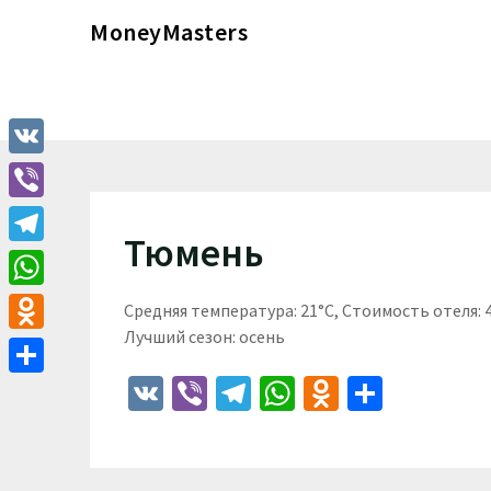
Перейти
MoneyMasters
к
содержимому
VK
Viber
Тюмень
Telegram
WhatsApp
Средняя температура: 21°C, Стоимость отеля:
Лучший сезон: осень
Odnoklassniki
VK
Viber
Telegram
WhatsApp
Odnoklass
Отпра
Отправить