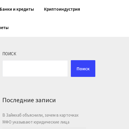
Банки и кредиты
Криптоиндустрия
шеты
ПОИСК
Поиск
Последние записи
В Займхаб объяснили, зачем в карточках
МФО указывают юридические лица