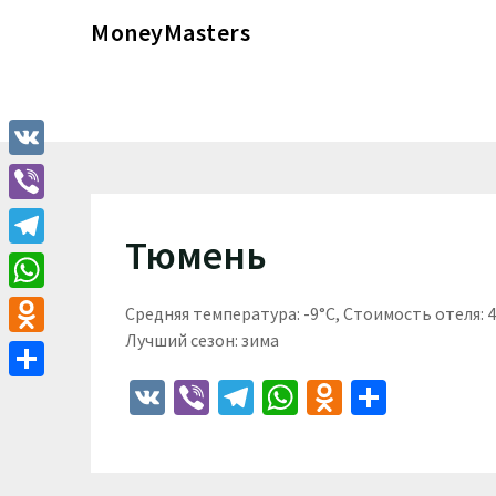
Перейти
MoneyMasters
к
содержимому
VK
Viber
Тюмень
Telegram
WhatsApp
Средняя температура: -9°C, Стоимость отеля:
Лучший сезон: зима
Odnoklassniki
VK
Viber
Telegram
WhatsApp
Odnoklass
Отпра
Отправить