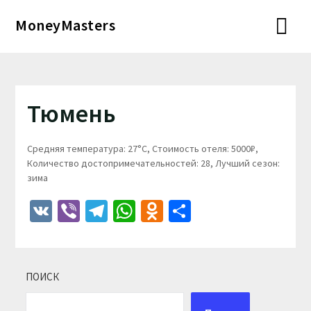
Перейти
MoneyMasters
к
содержимому
Тюмень
Средняя температура: 27°C, Стоимость отеля: 5000₽,
Количество достопримечательностей: 28, Лучший сезон:
зима
VK
Viber
Telegram
WhatsApp
Odnoklassniki
Отправить
ПОИСК