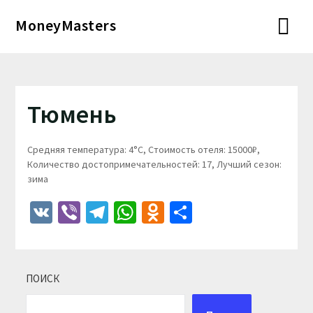
Перейти
MoneyMasters
к
содержимому
Тюмень
Средняя температура: 4°C, Стоимость отеля: 15000₽,
Количество достопримечательностей: 17, Лучший сезон:
зима
VK
Viber
Telegram
WhatsApp
Odnoklassniki
Отправить
ПОИСК