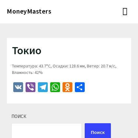
Перейти
MoneyMasters
к
содержимому
Токио
Температура: 43.7°C, Осадки: 128.6 мм, Ветер: 20.7 м/с,
Влажность: 42%
VK
Viber
Telegram
WhatsApp
Odnoklassniki
Отправить
ПОИСК
Поиск