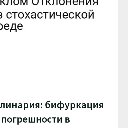
улинария: бифуркация
 погрешности в