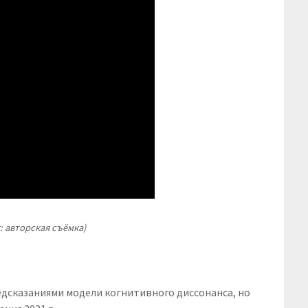
: авторская съёмка)
едсказаниями модели когнитивного диссонанса, но