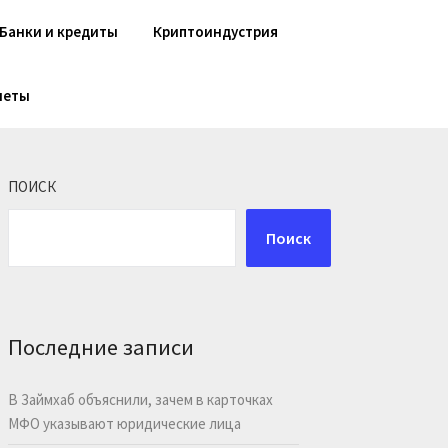
Банки и кредиты
Криптоиндустрия
шеты
ПОИСК
Поиск
Последние записи
В Займхаб объяснили, зачем в карточках
МФО указывают юридические лица