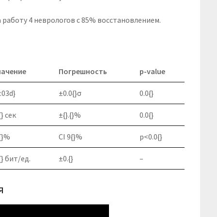
 работу 4 неврологов с 85% восстановлением.
начение
Погрешность
p-value
{:03d}
±0.0{}σ
0.0{}
.{} сек
±{}.{}%
0.0{}
.{}%
CI 9{}%
p<0.0{}
.{} бит/ед.
±0.{}
–
я