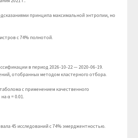
ия 2021 г..
едсказаниями принципа максимальной энтропии, но
гистров с 74% полнотой.
сификации в период 2026-10-22 — 2020-06-19.
ений, отобранных методом кластерного отбора.
етаболома с применением качественного
а α = 0.01.
овала 45 исследований с 74% эмерджентностью.