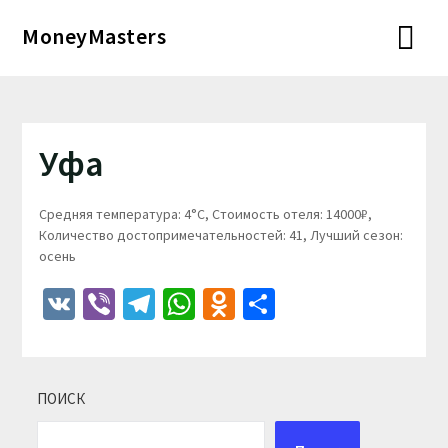
Перейти
MoneyMasters
к
содержимому
Уфа
Средняя температура: 4°C, Стоимость отеля: 14000₽,
Количество достопримечательностей: 41, Лучший сезон:
осень
VK
Viber
Telegram
WhatsApp
Odnoklassniki
Отправить
ПОИСК