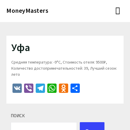
Перейти
MoneyMasters
к
содержимому
Уфа
Средняя температура: -9°C, Стоимость отеля: 9500₽,
Количество достопримечательностей: 39, Лучший сезон:
лето
VK
Viber
Telegram
WhatsApp
Odnoklassniki
Отправить
ПОИСК